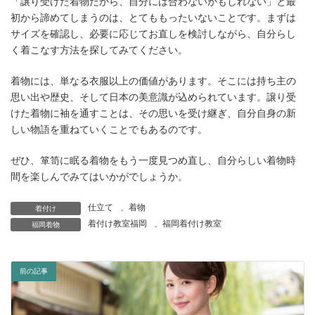
「譲り受けた着物だから、自分には合わないかもしれない」と最
初から諦めてしまうのは、とてももったいないことです。まずは
サイズを確認し、必要に応じてお直しを検討しながら、自分らし
く着こなす方法を探してみてください。
着物には、単なる衣服以上の価値があります。そこには持ち主の
思い出や歴史、そして日本の美意識が込められています。譲り受
けた着物に袖を通すことは、その思いを受け継ぎ、自分自身の新
しい物語を重ねていくことでもあるのです。
ぜひ、箪笥に眠る着物をもう一度見つめ直し、自分らしい着物時
間を楽しんでみてはいかがでしょうか。
仕立て
、
着物
着付け
着付け教室福岡
、
福岡着付け教室
福岡着物
前の記事