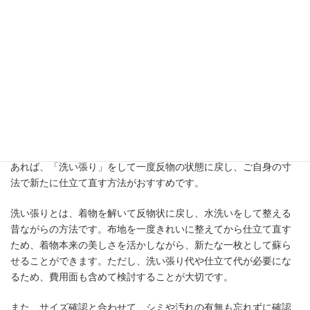
そして「身幅」です。身幅が合っていないと、前が開きやすくな
ったり、着崩れしやすくなったりします。ただし、着物の柄の配
置によっては調整が難しいこともありますが、幅だけを直すこと
は可能です。柄行きを見ながら、無理のない範囲で調整を行うこ
とになります。
一方で、最も大掛かりになるのが「身丈直し」です。身丈を直す
場合には、衿や袖の一部を残して全体を解き、縫い直す必要があ
ります。そのため、費用も時間もかかります。特に大切な着物で
あれば、「洗い張り」をして一度反物の状態に戻し、ご自身の寸
法で新たに仕立て直す方法がおすすめです。
洗い張りとは、着物を解いて反物状に戻し、水洗いをして整える
昔ながらの方法です。布地を一度きれいに整えてから仕立て直す
ため、着物本来の美しさを活かしながら、新たな一枚として蘇ら
せることができます。ただし、洗い張り代や仕立て代が必要にな
るため、費用面も含めて検討することが大切です。
また、サイズ確認と合わせて、シミや汚れの有無も忘れずに確認