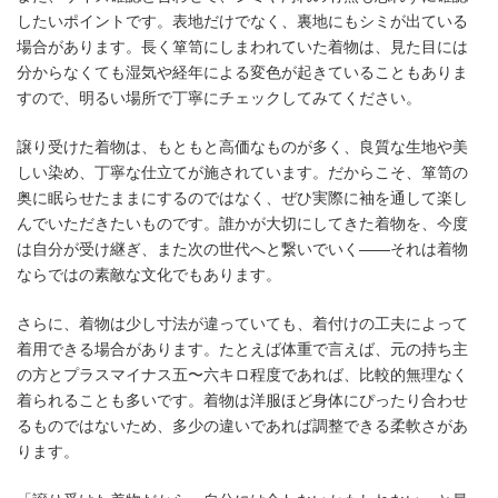
したいポイントです。表地だけでなく、裏地にもシミが出ている
場合があります。長く箪笥にしまわれていた着物は、見た目には
分からなくても湿気や経年による変色が起きていることもありま
すので、明るい場所で丁寧にチェックしてみてください。
譲り受けた着物は、もともと高価なものが多く、良質な生地や美
しい染め、丁寧な仕立てが施されています。だからこそ、箪笥の
奥に眠らせたままにするのではなく、ぜひ実際に袖を通して楽し
んでいただきたいものです。誰かが大切にしてきた着物を、今度
は自分が受け継ぎ、また次の世代へと繋いでいく――それは着物
ならではの素敵な文化でもあります。
さらに、着物は少し寸法が違っていても、着付けの工夫によって
着用できる場合があります。たとえば体重で言えば、元の持ち主
の方とプラスマイナス五〜六キロ程度であれば、比較的無理なく
着られることも多いです。着物は洋服ほど身体にぴったり合わせ
るものではないため、多少の違いであれば調整できる柔軟さがあ
ります。