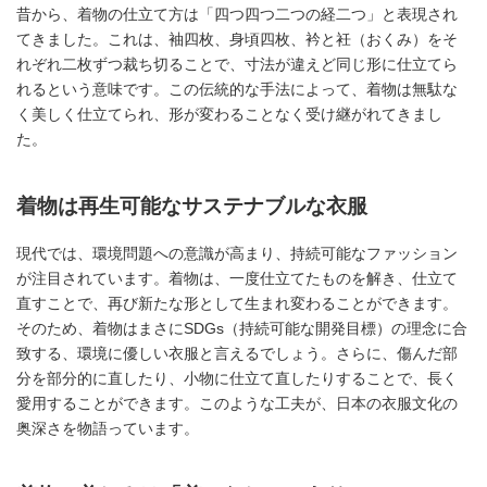
昔から、着物の仕立て方は「四つ四つ二つの経二つ」と表現され
てきました。これは、袖四枚、身頃四枚、衿と衽（おくみ）をそ
れぞれ二枚ずつ裁ち切ることで、寸法が違えど同じ形に仕立てら
れるという意味です。この伝統的な手法によって、着物は無駄な
く美しく仕立てられ、形が変わることなく受け継がれてきまし
た。
着物は再生可能なサステナブルな衣服
現代では、環境問題への意識が高まり、持続可能なファッション
が注目されています。着物は、一度仕立てたものを解き、仕立て
直すことで、再び新たな形として生まれ変わることができます。
そのため、着物はまさにSDGs（持続可能な開発目標）の理念に合
致する、環境に優しい衣服と言えるでしょう。さらに、傷んだ部
分を部分的に直したり、小物に仕立て直したりすることで、長く
愛用することができます。このような工夫が、日本の衣服文化の
奥深さを物語っています。