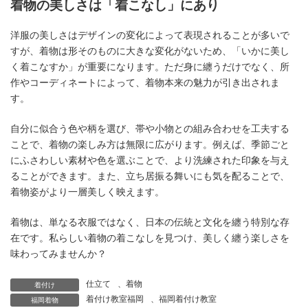
着物の美しさは「着こなし」にあり
洋服の美しさはデザインの変化によって表現されることが多いで
すが、着物は形そのものに大きな変化がないため、「いかに美し
く着こなすか」が重要になります。ただ身に纏うだけでなく、所
作やコーディネートによって、着物本来の魅力が引き出されま
す。
自分に似合う色や柄を選び、帯や小物との組み合わせを工夫する
ことで、着物の楽しみ方は無限に広がります。例えば、季節ごと
にふさわしい素材や色を選ぶことで、より洗練された印象を与え
ることができます。また、立ち居振る舞いにも気を配ることで、
着物姿がより一層美しく映えます。
着物は、単なる衣服ではなく、日本の伝統と文化を纏う特別な存
在です。私らしい着物の着こなしを見つけ、美しく纏う楽しさを
味わってみませんか？
仕立て
、
着物
着付け
着付け教室福岡
、
福岡着付け教室
福岡着物