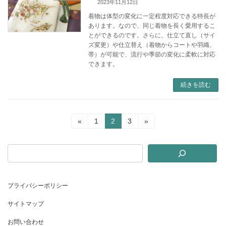
2023年11月12日
着物は体型の変化に一定程度対応できる特長が
あります。なので、同じ着物を長く愛用するこ
とができるのです。さらに、仕立て直し（サイ
ズ変更）や仕立替え（着物からコートや羽織、
帯）が可能で、流行や季節の変化に柔軟に対応
できます。
続きを読む
投
固
固
固
«
1
2
3
»
定
定
定
稿
ペ
ペ
ペ
ー
ー
ー
の
ジ
ジ
ジ
ペ
プライバシーポリシー
ー
ジ
サイトマップ
送
お問い合わせ