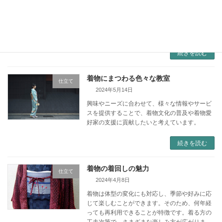
針仕事をスムーズに進めるためには、必要な分
だけ針に糸を通すことが大切です。針に糸を通
す長さを適切に調整することで、作業がスムー
ズに進みます。
続きを読む
着物にまつわる色々な教室
仕立て
2024年5月14日
興味やニーズに合わせて、様々な情報やサービ
スを提供することで、着物文化の普及や着物愛
好家の支援に貢献したいと考えています。
続きを読む
着物の着回しの魅力
仕立て
2024年4月8日
着物は体型の変化にも対応し、季節や好みに応
じて楽しむことができます。そのため、何年経
っても再利用できることが特徴です。着る方の
工夫次第で、さまざまな楽しみ方が広がりま